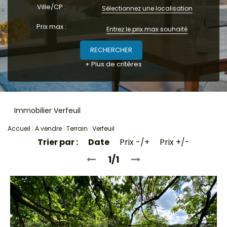
Ville/CP :
Locaux commerciaux
Sélectionnez une localisation
Immeubles
Prix max :
L'agence
+ Plus de critères
Immobilier Verfeuil
Accueil
A vendre
Terrain
Verfeuil
Trier par :
Date
Prix -/+
Prix +/-
1/1