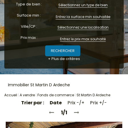
Locaux commerciaux
Type de bien :
Sélectionnez un type de bien
Immeubles
Surface min :
L'agence
Ville/CP :
Sélectionnez une localisation
Prix max :
+ Plus de critères
Immobilier St Martin D Ardeche
Accueil
A vendre
Fonds de commerce
St Martin D Ardeche
Trier par :
Date
Prix -/+
Prix +/-
1/1