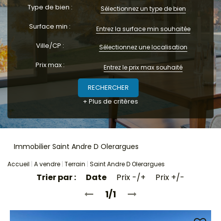
Locaux commerciaux
Type de bien :
Sélectionnez un type de bien
Immeubles
Surface min :
L'agence
Ville/CP :
Sélectionnez une localisation
Prix max :
+ Plus de critères
Immobilier Saint Andre D Olerargues
Accueil
A vendre
Terrain
Saint Andre D Olerargues
Trier par :
Date
Prix -/+
Prix +/-
1/1