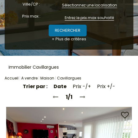
Ville/CP :
Locaux commerciaux
Sélectionnez une localisation
Immeubles
Prix max :
L'agence
+ Plus de critères
Immobilier Cavillargues
Accueil
A vendre
Maison
Cavillargues
Trier par :
Date
Prix -/+
Prix +/-
1/1