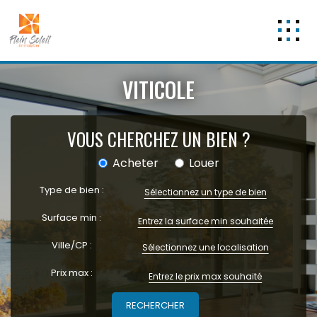
Nos offres
VITICOLE
Appartements
A vendre
3 pièces
VOUS CHERCHEZ UN BIEN ?
5 pièces et +
Acheter
Louer
A louer
Studio T1
Type de bien :
Sélectionnez un type de bien
3 pièces
Surface min :
Maisons
A vendre
Ville/CP :
Sélectionnez une localisation
Maison
Prix max :
A louer
Programmes neufs
Les Lots