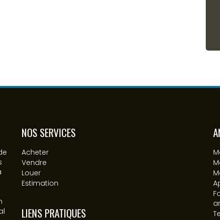
NOS SERVICES
A
de
Acheter
M
s
Vendre
M
a
Louer
M
Estimation
A
F
n
a
LIENS PRATIQUES
al
Te