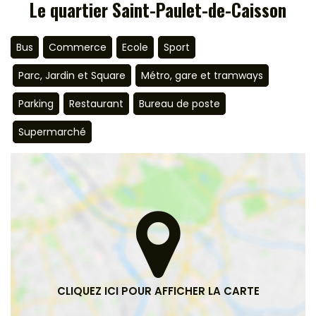
Le quartier Saint-Paulet-de-Caisson
Bus
Commerce
Ecole
Sport
Parc, Jardin et Square
Métro, gare et tramways
Parking
Restaurant
Bureau de poste
Supermarché