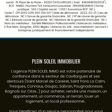
social : 15 Place de la Poste - 30330 CAVILLARGUES | Siret : 84538460100025 |
RCS : NIMES | Numero TVA Intracommunautaire : FR60845384601 | Forme
juridique : SAS | Capital social : 1 000 | Assurance RCP : NC |
Carte T : CPI 3002 2019 000 039 007 | Date de délivrance : 2022-02-01 | Lieu de
délivrance : NC | Caisse de garantie financière : NC. | N° de caisse de garantie :
NC | Adresse caisse de garantie : NC | Montant de la garantie financière : NC |
Nom du médiateur : Société Médiation Professionnelle | Adresse du médiateur :
2 Rue Marc Sangnier, 33130 Bègles | Adresse du site :
www.mediation-service.fr
|
Entreprise juridiquement et financièrement indépendante
PLEIN SOLEIL IMMOBILIER
L’agence PLEIN SOLEIL IMMO est votre partenaire de
confiance dans le secteur de Cavillargues et ses
alentours (Saint Marcel de Careiret, Saint Pons La Calm,
Tresques, Connaux, Gaujac, Sabran, Pougnadoresse,
Bagnols sur Cèze...) pour acheter, vendre une maison, un
appartement, un commerce, un terrain, louer un
logement, un local professionnel...
Vous bénéficiez d’un service personnalisé pour vous