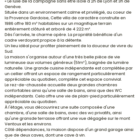
« Le luxe de la campagne sans être isolé à 2h de Lyon et 3h de
Genève.
Située dans un environnement calme et privilégié, au coeur de
la Provence Gardoise, Cette villa de caractère construite en
1986 offre 180 m² habitables sur un magnifique terrain
entièrement clôturé et arboré de 4 222 m².
Dès l'arrivée, le charme opère. La propriété bénéficie d'un
cadre verdoyant propice à la détente.
Un lieu idéal pour profiter pleinement de la douceur de vivre du
Sud.
La maison s'organise autour d'une très belle pièce de vie
lumineuse aux volumes généreux (51m²), baignée de lumière
naturelle. Une grande cuisine indépendante est complétée par
un cellier offrant un espace de rangement particulièrement
appréciable au quotidien, complète cet espace convivial.
Le rez-de-chaussée accueille deux grandes chambres
confortables ainsi qu'une salle de bains, ainsi que des WC
indépendants. Cela offre une vie de plain-pied particulièrement
appréciable au quotidien.
À l'étage, vous découvrirez une suite composée d'une
chambre, d'une salle de bains, avec des wc privatifs, ainsi
qu'une gransde terrasse offrant une vue dégagée sur le mont
Ventoux et les environs.
Côté dépendances, la maison dispose d'un grand garage ainsi
que de deux caves, dont une cave à vin.