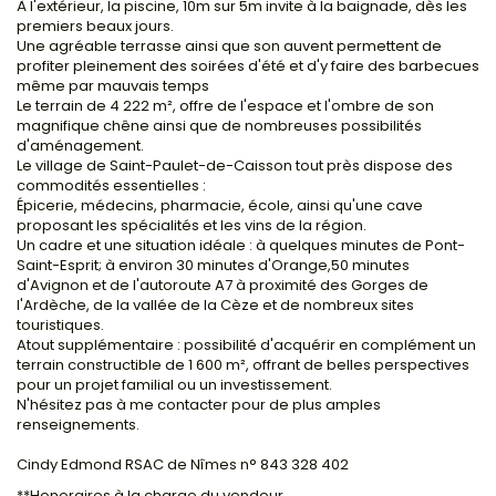
À l'extérieur, la piscine, 10m sur 5m invite à la baignade, dès les
premiers beaux jours.
Une agréable terrasse ainsi que son auvent permettent de
profiter pleinement des soirées d'été et d'y faire des barbecues
même par mauvais temps
Le terrain de 4 222 m², offre de l'espace et l'ombre de son
magnifique chêne ainsi que de nombreuses possibilités
d'aménagement.
Le village de Saint-Paulet-de-Caisson tout près dispose des
commodités essentielles :
Épicerie, médecins, pharmacie, école, ainsi qu'une cave
proposant les spécialités et les vins de la région.
Un cadre et une situation idéale : à quelques minutes de Pont-
Saint-Esprit; à environ 30 minutes d'Orange,50 minutes
d'Avignon et de l'autoroute A7 à proximité des Gorges de
l'Ardèche, de la vallée de la Cèze et de nombreux sites
touristiques.
Atout supplémentaire : possibilité d'acquérir en complément un
terrain constructible de 1 600 m², offrant de belles perspectives
pour un projet familial ou un investissement.
N'hésitez pas à me contacter pour de plus amples
renseignements.
Cindy Edmond RSAC de Nîmes n° 843 328 402
**
Honoraires à la charge du vendeur