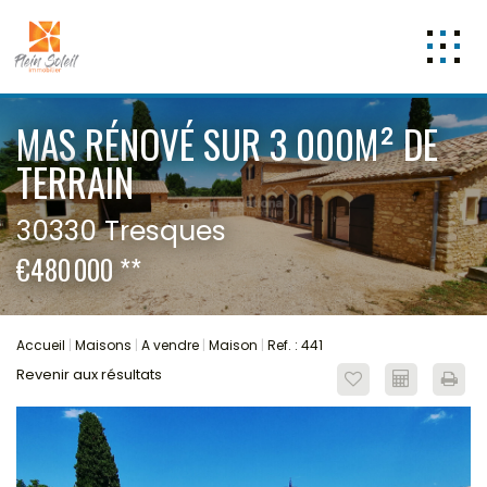
Nos offres
MAS RÉNOVÉ SUR 3 000M² DE
Appartements
TERRAIN
A vendre
3 pièces
5 pièces et +
30330 Tresques
A louer
€480 000
**
Studio T1
3 pièces
Maisons
Accueil
Maisons
A vendre
Maison
Ref. : 441
A vendre
Revenir aux résultats
Maison
A louer
Programmes neufs
Les Lots