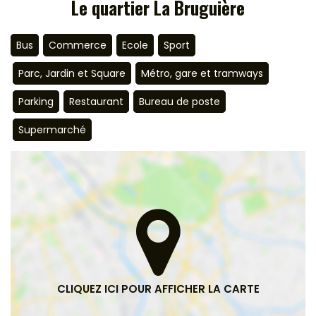
Le quartier La Bruguière
Bus
Commerce
Ecole
Sport
Parc, Jardin et Square
Métro, gare et tramways
Parking
Restaurant
Bureau de poste
Supermarché