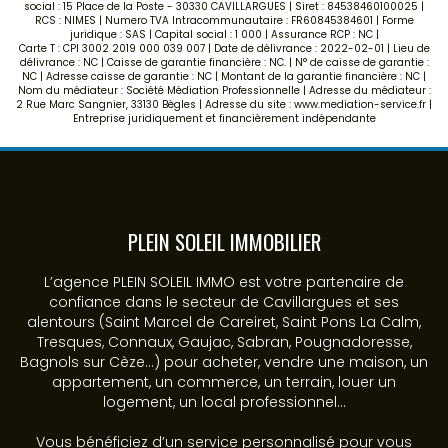
social : 15 Place de la Poste - 30330 CAVILLARGUES | Siret : 84538460100025 |
RCS : NIMES | Numero TVA Intracommunautaire : FR60845384601 | Forme
juridique : SAS | Capital social : 1 000 | Assurance RCP : NC |
Carte T : CPI 3002 2019 000 039 007 | Date de délivrance : 2022-02-01 | Lieu de
délivrance : NC | Caisse de garantie financière : NC. | N° de caisse de garantie :
NC | Adresse caisse de garantie : NC | Montant de la garantie financière : NC |
Nom du médiateur : Société Médiation Professionnelle | Adresse du médiateur :
2 Rue Marc Sangnier, 33130 Bègles | Adresse du site :
www.mediation-service.fr
|
Entreprise juridiquement et financièrement indépendante
PLEIN SOLEIL IMMOBILIER
L’agence PLEIN SOLEIL IMMO est votre partenaire de
confiance dans le secteur de Cavillargues et ses
alentours (Saint Marcel de Careiret, Saint Pons La Calm,
Tresques, Connaux, Gaujac, Sabran, Pougnadoresse,
Bagnols sur Cèze...) pour acheter, vendre une maison, un
appartement, un commerce, un terrain, louer un
logement, un local professionnel...
Vous bénéficiez d’un service personnalisé pour vous