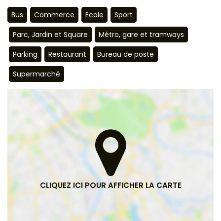
Bus
Commerce
Ecole
Sport
Parc, Jardin et Square
Métro, gare et tramways
Parking
Restaurant
Bureau de poste
Supermarché