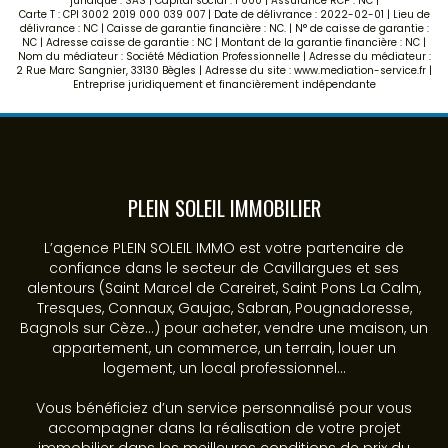
juridique : SAS | Capital social : 1 000 | Assurance RCP : NC |
Carte T : CPI 3002 2019 000 039 007 | Date de délivrance : 2022-02-01 | Lieu de
délivrance : NC | Caisse de garantie financière : NC. | N° de caisse de garantie :
NC | Adresse caisse de garantie : NC | Montant de la garantie financière : NC |
Nom du médiateur : Société Médiation Professionnelle | Adresse du médiateur :
2 Rue Marc Sangnier, 33130 Bègles | Adresse du site :
www.mediation-service.fr
|
Entreprise juridiquement et financièrement indépendante
PLEIN SOLEIL IMMOBILIER
L’agence PLEIN SOLEIL IMMO est votre partenaire de
confiance dans le secteur de Cavillargues et ses
alentours (Saint Marcel de Careiret, Saint Pons La Calm,
Tresques, Connaux, Gaujac, Sabran, Pougnadoresse,
Bagnols sur Cèze...) pour acheter, vendre une maison, un
appartement, un commerce, un terrain, louer un
logement, un local professionnel...
Vous bénéficiez d’un service personnalisé pour vous
accompagner dans la réalisation de votre projet