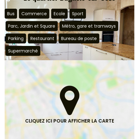
Bus
Commerce
Ecole
Sport
Parc, Jardin et Square
Métro, gare et tramways
Parking
Restaurant
Bureau de poste
Supermarché