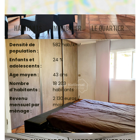
HABITANTS
IMMOBILIER
LE QUARTIER
Densité de
582 hab/km²
population :
Enfants et
24 %
adolescents :
Age moyen :
43 ans
Nombre
18 203
d'habitants :
habitants
Revenu
2 130 euros /
mensuel par
mois
ménage :