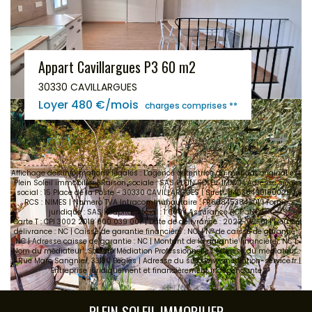
Appart Cavillargues P3 60 m2
30330 CAVILLARGUES
Loyer 480 €/mois
charges comprises **
Affichage des informations légales : L'agence détentrice du mandat original est
Plein Soleil immobilier | Raison sociale : SAS PLEIN SOLEIL IMMO | Adresse siège
social : 15 Place de la Poste - 30330 CAVILLARGUES | Siret : 84538460100025 |
RCS : NIMES | Numero TVA Intracommunautaire : FR60845384601 | Forme
juridique : SAS | Capital social : 1 000 | Assurance RCP : NC |
Carte T : CPI 3002 2019 000 039 007 | Date de délivrance : 2022-02-01 | Lieu de
délivrance : NC | Caisse de garantie financière : NC. | N° de caisse de garantie :
NC | Adresse caisse de garantie : NC | Montant de la garantie financière : NC |
Nom du médiateur : Société Médiation Professionnelle | Adresse du médiateur :
2 Rue Marc Sangnier, 33130 Bègles | Adresse du site :
www.mediation-service.fr
|
Entreprise juridiquement et financièrement indépendante
PLEIN SOLEIL IMMOBILIER