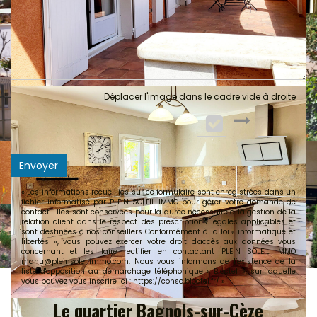
Déplacer l'image dans le cadre vide à droite
Envoyer
« Les informations recueillies sur ce formulaire sont enregistrées dans un
fichier informatisé par PLEIN SOLEIL IMMO pour gérer votre demande de
contact. Elles sont conservées pour la durée nécessaire à la gestion de la
relation client dans le respect des prescriptions légales applicables et
sont destinées à nos conseillers Conformément à la loi « informatique et
libertés », vous pouvez exercer votre droit d'accès aux données vous
concernant et les faire rectifier en contactant PLEIN SOLEIL IMMO
manu@pleinsoleilimmo.com. Nous vous informons de l’existence de la
liste d'opposition au démarchage téléphonique « Bloctel », sur laquelle
vous pouvez vous inscrire ici :
https://conso.bloctel.fr/
»
Le quartier Bagnols-sur-Cèze