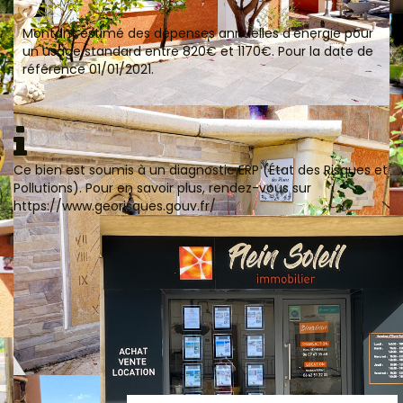
Montant estimé des dépenses annuelles d'énergie pour
un usage standard entre 820€ et 1170€. Pour la date de
référence 01/01/2021.
Ce bien est soumis à un diagnostic ERP (État des Risques et
Pollutions). Pour en savoir plus, rendez-vous sur
https://www.georisques.gouv.fr/