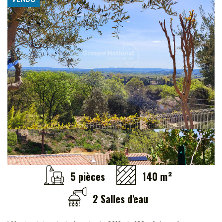
à bâtir
Programmes neufs
Les Lots
Locaux commerciaux
Immeubles
L'AGENCE
AVIS CLIENTS
5 pièces
140 m²
2 Salles d'eau