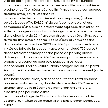
Villa de plain-pied, récente de 2016, de 138 m² de surface
habitable totale avec vue "à couper le souffle" sur la vallée et
piscine chauffée , sécurisée, de 8m/4m, ainsi que son espace
détente avec jacuzzi et sanitaire.
La maison idéalement située en bout d'impasse, (colline
boisée), vous offre 104.50m² de surface habitable, et est
composée d'une cuisine entièrement équipée, d'un salon et
salle-à-manger donnant sur la très grande terrasse avec vue,
d'une chambre de 20m² avec un dressing de rêve (5m), et une
autre de 11m² avec placards, 1 salle d'eau et un wc séparé.
Un appartement neuf de 2023, de 36m² pourra accueillir vos
invités ou faire de la location (actuellement loué 750 euros),
accès totalement indépendant, place de parking privée.
Un très grand garage de 90m² environs, pourra recevoir vos
projets d'artisanat ou peut être loué, car il est aussi
indépendant. Abri de voiture, jardin potager, poulailler, portail
électrique. Combles sur toute la maison pour rangement (dalle
béton).
Très belle construction, plancher chauffant et rafraîchissant,
panneaux solaires neufs, double vitrage, volets PVC, insert à
double face, ...elle présente de nombreux attraits, alors,
n'hésitez pas pour une visite!
Le charmant village de Chusclan a toutes les commodités.
Bagnols-sur-Cèze est la petite ville la plus proche. Ecole, bus,
rivière.