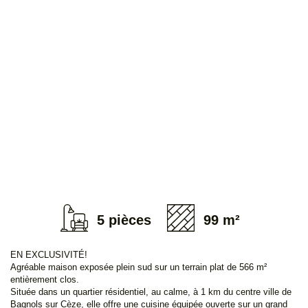
à bâtir
Programmes neufs
Les Lots
Locaux commerciaux
Immeubles
L'AGENCE
AVIS CLIENTS
5 pièces
99 m²
EN EXCLUSIVITÉ!
Agréable maison exposée plein sud sur un terrain plat de 566 m²
entièrement clos.
Située dans un quartier résidentiel, au calme, à 1 km du centre ville de
Bagnols sur Cèze, elle offre une cuisine équipée ouverte sur un grand