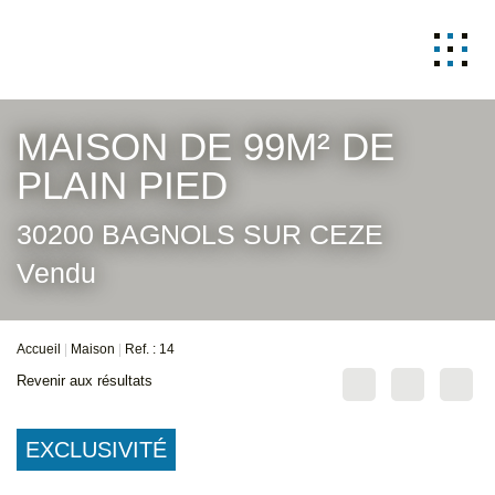
NOS OFFRES
MAISON DE 99M² DE
Appartements
PLAIN PIED
A vendre
3 pièces
30200 BAGNOLS SUR CEZE
5 pièces et +
A louer
Vendu
Studio T1
3 pièces
Maisons
Accueil
Maison
Ref. : 14
A vendre
Revenir aux résultats
Maison
A louer
EXCLUSIVITÉ
Terrains
constructibles