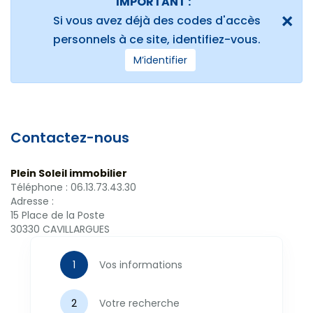
IMPORTANT :
Locaux commerciaux
Si vous avez déjà des codes d'accès
Immeubles
personnels à ce site, identifiez-vous.
L'agence
M’identifier
Contactez-nous
Plein Soleil immobilier
Téléphone :
06.13.73.43.30
Adresse :
15 Place de la Poste
30330
CAVILLARGUES
Vos informations
Votre recherche