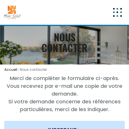
Nos offres
NOUS
Appartements
CONTACTER
A vendre
3 pièces
5 pièces et +
A louer
Accueil
Nous contacter
Studio T1
Merci de compléter le formulaire ci-après.
3 pièces
Vous recevrez par e-mail une copie de votre
Maisons
demande.
A vendre
Si votre demande concerne des références
Maison
particulières, merci de les indiquer.
A louer
Programmes neufs
Les Lots